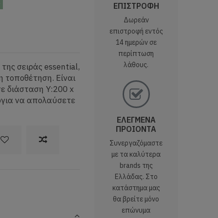
ς
ΕΠΙΣΤΡΟΦΗ
Δωρεάν
επιστροφή εντός
14 ημερών σε
περίπτωση
λάθους.
ης σειράς essential,
η τοποθέτηση. Είναι
ε διάσταση Υ:200 x
ubγια να απολαύσετε
ΕΛΕΓΜΕΝΑ
ΠΡΟΙΟΝΤΑ
Συνεργαζόμαστε
με τα καλύτερα
brands της
Ελλάδας. Στο
κατάστημα μας
θα βρείτε μόνο
επώνυμα