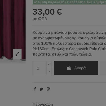
Άμεση παραλαβή / Παράδοση 1 έως 3 ημέρε
33,00 €
με ΦΠΑ
Κουρτίνα μπάνιου μουαρέ υφασμάτινη τ
με ενσωματωμένους κρίκους για εύκολ
από 100% πολυεστέρα και διατίθεται σ
Μ:180cm. Επιλέξτε Greenwich Polo Cl
ποιότητα, στυλ και πολυτέλεια.
Αγορά
Περιγραφή