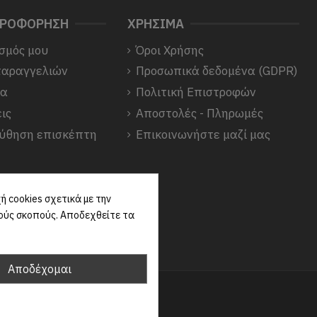
ΗΡΟΦΟΡΗΣΗ
ΧΡΗΣΙΜΑ
σμός μου
Όροι Χρήσης
παραγγελιών
Προσωπικά δεδομένα (GDPR)
να
Πολιτική Επιστροφών
ις
Αποστολές - Πληρωμές
ύθηση επισκέπτη
Επικοινωνήστε μαζί μας
 cookies σχετικά με την
κούς σκοπούς. Αποδεχθείτε τα
Αποδέχομαι