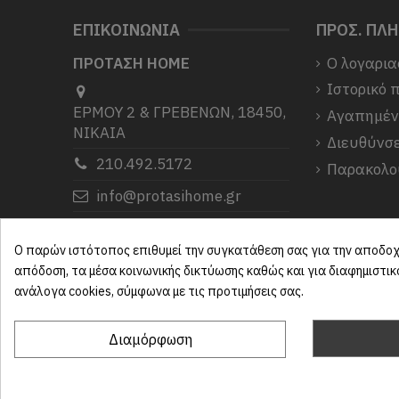
ΕΠΙΚΟΙΝΩΝΙΑ
ΠΡΟΣ. ΠΛ
ΠΡΟΤΑΣΗ HOME
Ο λογαρια
Ιστορικό 
ΕΡΜΟΥ 2 & ΓΡΕΒΕΝΩΝ, 18450,
Αγαπημέ
ΝΙΚΑΙΑ
Διευθύνσε
210.492.5172
Παρακολο
info@protasihome.gr
Σας ευχαριστούμε που μας
επιλέξατε.
Ο παρών ιστότοπος επιθυμεί την συγκατάθεση σας για την αποδοχή
απόδοση, τα μέσα κοινωνικής δικτύωσης καθώς και για διαφημιστι
ανάλογα cookies, σύμφωνα με τις προτιμήσεις σας.
Διαμόρφωση
ProtasiHome© 2025
| All rights reserved