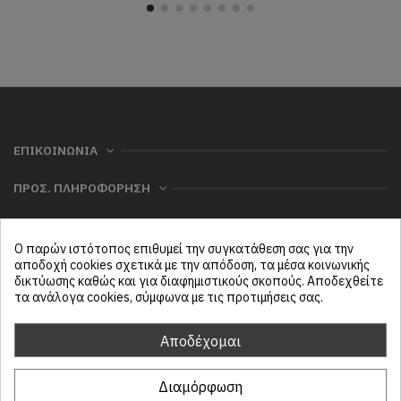
ΕΠΙΚΟΙΝΩΝΙΑ
ΠΡΟΣ. ΠΛΗΡΟΦΟΡΗΣΗ
ΧΡΗΣΙΜΑ
Ο παρών ιστότοπος επιθυμεί την συγκατάθεση σας για την
ΜΕΝΟΥ
αποδοχή cookies σχετικά με την απόδοση, τα μέσα κοινωνικής
δικτύωσης καθώς και για διαφημιστικούς σκοπούς. Αποδεχθείτε
τα ανάλογα cookies, σύμφωνα με τις προτιμήσεις σας.
Follow us
Αποδέχομαι
Διαμόρφωση
ProtasiHome© 2025
| All rights reserved