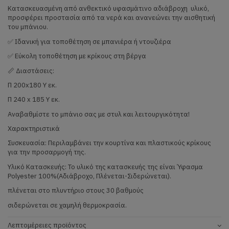
Κατασκευασμένη από ανθεκτικό υφασμάτινο αδιάβροχη υλικό,
προσφέρει προστασία από τα νερά και ανανεώνει την αισθητική
του μπάνιου.
✅ Ιδανική για τοποθέτηση σε μπανιέρα ή ντουζιέρα
✅ Εύκολη τοποθέτηση με κρίκους στη βέργα
📏 Διαστάσεις:
Π 200x180 Υ εκ.
Π 240 x 185 Υ εκ.
Αναβαθμίστε το μπάνιο σας με στυλ και λειτουργικότητα!
Χαρακτηριστικά
Συσκευασία: Περιλαμβάνει την κουρτίνα και πλαστικούς κρίκους
για την προσαρμογή της.
Υλικό Κατασκευής: Το υλικό της κατασκευής της είναι Ύφασμα
Polyester 100%(Αδιάβροχο, Πλένεται-Σιδερώνεται).
πλένεται στο πλυντήριο στους 30 βαθμούς
σιδερώνεται σε χαμηλή θερμοκρασία.
Λεπτομέρειες προϊόντος