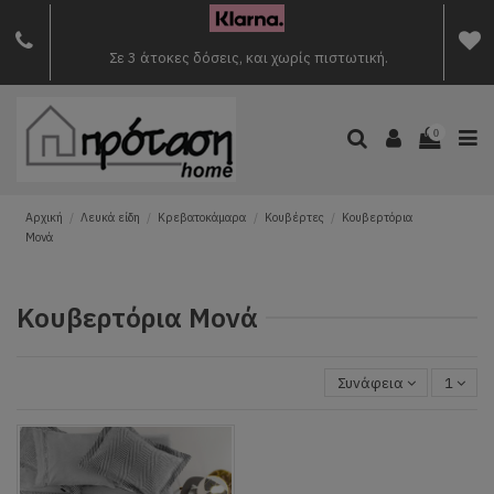
Σε 3 άτοκες δόσεις, και χωρίς πιστωτική.
0
Αρχική
Λευκά είδη
Κρεβατοκάμαρα
Κουβέρτες
Κουβερτόρια
Μονά
Κουβερτόρια Μονά
Συνάφεια
1