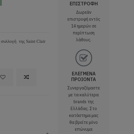
ς
ΕΠΙΣΤΡΟΦΗ
Δωρεάν
επιστροφή εντός
14 ημερών σε
περίπτωση
λάθους.
 συλλογή της Saint Clair
ΕΛΕΓΜΕΝΑ
ΠΡΟΙΟΝΤΑ
Συνεργαζόμαστε
με τα καλύτερα
brands της
Ελλάδας. Στο
κατάστημα μας
θα βρείτε μόνο
επώνυμα