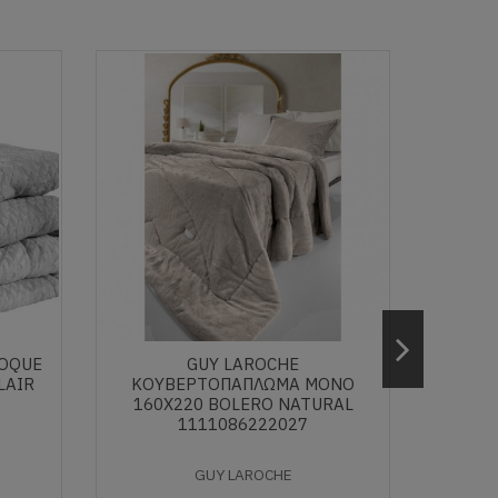
ROQUE
GUY LAROCHE
ΚΟΥΒΈ
LAIR
ΚΟΥΒΕΡΤΟΠΆΠΛΩΜΑ ΜΟΝΌ
220X2
160X220 BOLERO NATURAL
1111086222027
GUY LAROCHE