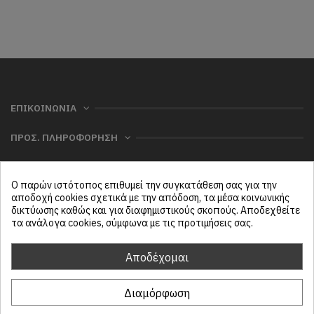
ΕΠΙΚΟΙΝΩΝΙΑ
ΠΡΟΣ. ΠΛΗΡΟΦΟΡΗΣΗ
ΧΡΗΣΙΜΑ
Ο παρών ιστότοπος επιθυμεί την συγκατάθεση σας για την
ΜΕΝΟΥ
αποδοχή cookies σχετικά με την απόδοση, τα μέσα κοινωνικής
δικτύωσης καθώς και για διαφημιστικούς σκοπούς. Αποδεχθείτε
τα ανάλογα cookies, σύμφωνα με τις προτιμήσεις σας.
Follow us
Αποδέχομαι
Διαμόρφωση
ProtasiHome© 2025
| All rights reserved