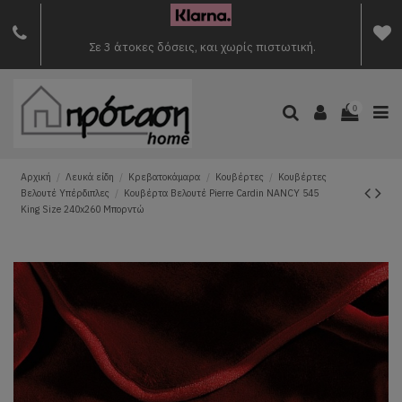
Σε 3 άτοκες δόσεις, και χωρίς πιστωτική.
0
Αρχική
Λευκά είδη
Κρεβατοκάμαρα
Κουβέρτες
Κουβέρτες
Βελουτέ Υπέρδιπλες
Κουβέρτα Βελουτέ Pierre Cardin NANCY 545
King Size 240x260 Μπορντώ