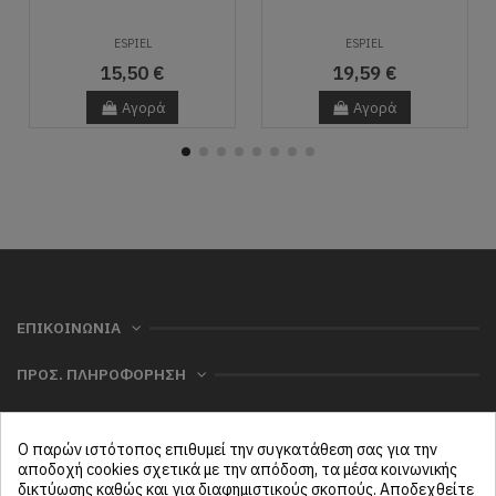
ESPIEL
ESPIEL
15,50 €
19,59 €
Αγορά
Αγορά
ΕΠΙΚΟΙΝΩΝΙΑ
ΠΡΟΣ. ΠΛΗΡΟΦΟΡΗΣΗ
ΧΡΗΣΙΜΑ
Ο παρών ιστότοπος επιθυμεί την συγκατάθεση σας για την
ΜΕΝΟΥ
αποδοχή cookies σχετικά με την απόδοση, τα μέσα κοινωνικής
δικτύωσης καθώς και για διαφημιστικούς σκοπούς. Αποδεχθείτε