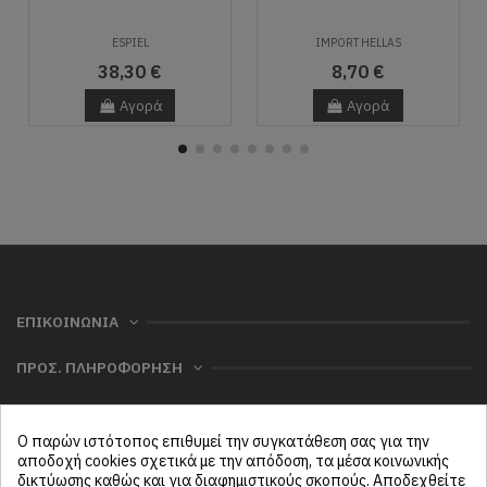
ESPIEL
IMPORT HELLAS
38,30 €
8,70 €
Αγορά
Αγορά
ΕΠΙΚΟΙΝΩΝΙΑ
ΠΡΟΣ. ΠΛΗΡΟΦΟΡΗΣΗ
ΧΡΗΣΙΜΑ
Ο παρών ιστότοπος επιθυμεί την συγκατάθεση σας για την
ΜΕΝΟΥ
αποδοχή cookies σχετικά με την απόδοση, τα μέσα κοινωνικής
δικτύωσης καθώς και για διαφημιστικούς σκοπούς. Αποδεχθείτε