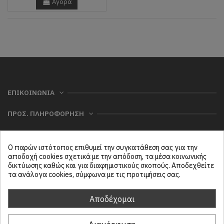
Αγορά
ΕΠΙΚΟΙΝΩΝΙΑ
ΠΡΟΣ. ΠΛΗΡΟΦΟΡΗΣΗ
ΧΡΗΣΙΜΑ
Ο παρών ιστότοπος επιθυμεί την συγκατάθεση σας για την
ΜΕΝΟΥ
αποδοχή cookies σχετικά με την απόδοση, τα μέσα κοινωνικής
δικτύωσης καθώς και για διαφημιστικούς σκοπούς. Αποδεχθείτε
τα ανάλογα cookies, σύμφωνα με τις προτιμήσεις σας.
Follow us
Αποδέχομαι