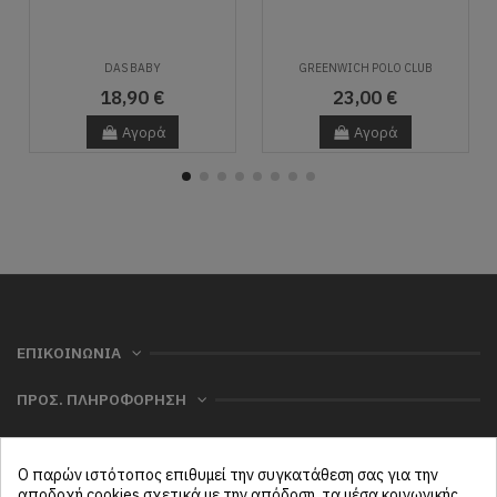
DAS BABY
GREENWICH POLO CLUB
18,90 €
23,00 €
Αγορά
Αγορά
ΕΠΙΚΟΙΝΩΝΙΑ
ΠΡΟΣ. ΠΛΗΡΟΦΟΡΗΣΗ
ΧΡΗΣΙΜΑ
Ο παρών ιστότοπος επιθυμεί την συγκατάθεση σας για την
ΜΕΝΟΥ
αποδοχή cookies σχετικά με την απόδοση, τα μέσα κοινωνικής