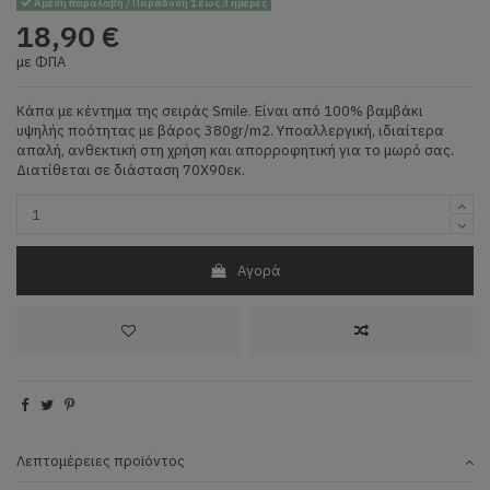
Άμεση παραλαβή / Παράδοση 1 έως 3 ημέρες
18,90 €
με ΦΠΑ
Κάπα με κέντημα της σειράς Smile. Είναι από 100% βαμβάκι
υψηλής ποότητας με βάρος 380gr/m2. Υποαλλεργική, ιδιαίτερα
απαλή, ανθεκτική στη χρήση και απορροφητική για το μωρό σας.
Διατίθεται σε διάσταση 70Χ90εκ.
Αγορά
Λεπτομέρειες προϊόντος