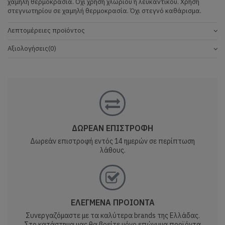
χαμηλή θερμοκρασία. Όχι χρήση χλωρίου ή λευκαντικού. Χρήση
στεγνωτηρίου σε χαμηλή θερμοκρασία. Όχι στεγνό καθάρισμα.
Λεπτομέρειες προϊόντος
Αξιολογήσεις
(0)
ΔΩΡΕΑΝ ΕΠΙΣΤΡΟΦΗ
Δωρεάν επιστροφή εντός 14 ημερών σε περίπτωση
λάθους.
ΕΛΕΓΜΕΝΑ ΠΡΟΙΟΝΤΑ
Συνεργαζόμαστε με τα καλύτερα brands της Ελλάδας.
Στο κατάστημα μας θα βρείτε μόνο επώνυμα προϊόντα