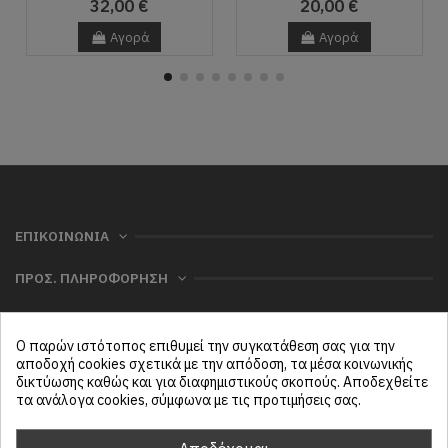
32,00 €
20,00 €
Αγορά
Αγορά
ΕΠΙΚΟΙΝΩΝΙΑ
ΠΡΟΣ. ΠΛΗΡΟΦΟΡΗΣΗ
ΧΡΗΣΙΜΑ
Ο παρών ιστότοπος επιθυμεί την συγκατάθεση σας για την
ΜΕΝΟΥ
αποδοχή cookies σχετικά με την απόδοση, τα μέσα κοινωνικής
δικτύωσης καθώς και για διαφημιστικούς σκοπούς. Αποδεχθείτε
τα ανάλογα cookies, σύμφωνα με τις προτιμήσεις σας.
Follow us