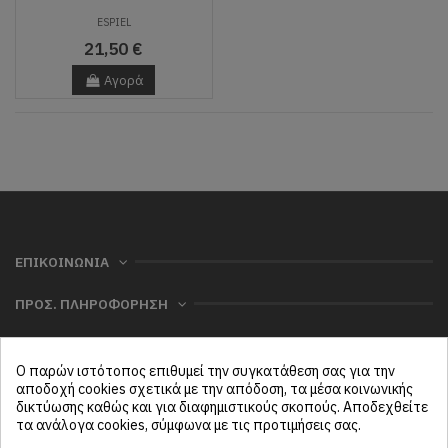
ESPIEL
21,50 €
Αγορά
ΕΠΙΚΟΙΝΩΝΙΑ
ΠΡΟΣ. ΠΛΗΡΟΦΟΡΗΣΗ
ΧΡΗΣΙΜΑ
Ο παρών ιστότοπος επιθυμεί την συγκατάθεση σας για την
ΜΕΝΟΥ
αποδοχή cookies σχετικά με την απόδοση, τα μέσα κοινωνικής
δικτύωσης καθώς και για διαφημιστικούς σκοπούς. Αποδεχθείτε
τα ανάλογα cookies, σύμφωνα με τις προτιμήσεις σας.
Follow us