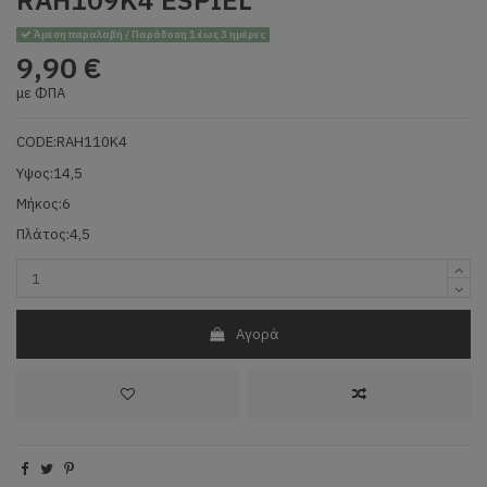
Άμεση παραλαβή / Παράδοση 1 έως 3 ημέρες
9,90 €
με ΦΠΑ
CODE:RAH110K4
Υψος:14,5
Μήκος:6
Πλάτος:4,5
Αγορά