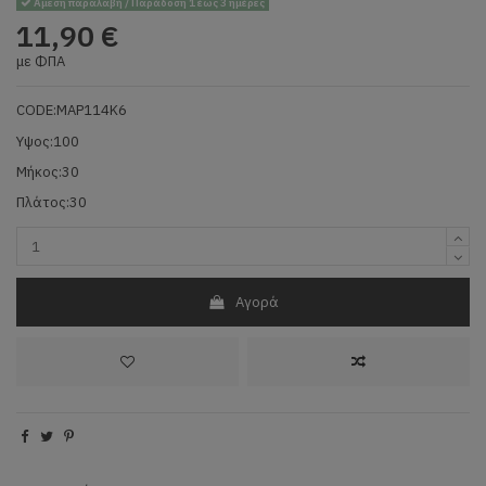
Άμεση παραλαβή / Παράδοση 1 έως 3 ημέρες
11,90 €
με ΦΠΑ
CODE:MAP114K6
Υψος:100
Μήκος:30
Πλάτος:30
Αγορά