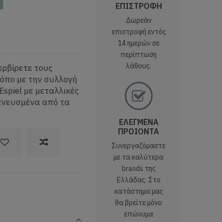
ς
ΕΠΙΣΤΡΟΦΗ
Δωρεάν
επιστροφή εντός
14 ημερών σε
περίπτωση
λάθους.
ερβίρετε τους
ρόπο με την συλλογή
Espiel με μεταλλικές
πνευσμένα από τα
ΕΛΕΓΜΕΝΑ
ΠΡΟΙΟΝΤΑ
Συνεργαζόμαστε
με τα καλύτερα
brands της
Ελλάδας. Στο
κατάστημα μας
θα βρείτε μόνο
επώνυμα