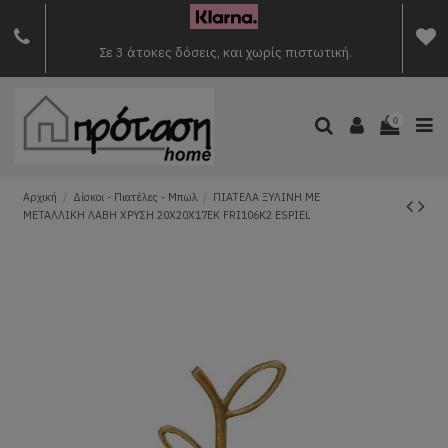
Σε 3 άτοκες δόσεις, και χωρίς πιστωτική.
0
Αρχική
Δίσκοι - Πιατέλες - Μπωλ
ΠΙΑΤΕΛΑ ΞΥΛINH ΜΕ
ΜΕΤΑΛΛΙΚΗ ΛΑΒΗ ΧΡΥΣΗ 20Χ20Χ17ΕΚ FRI106K2 ESPIEL