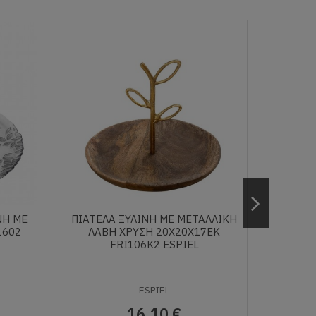
ΝΗ ΜΕ
ΠΙΑΤΕΛΑ ΞΥΛINH ΜΕ ΜΕΤΑΛΛΙΚΗ
ΨΩΜΙ
1602
ΛΑΒΗ ΧΡΥΣΗ 20Χ20Χ17ΕΚ
ΚΑ
FRI106K2 ESPIEL
39,
ESPIEL
16,10 €