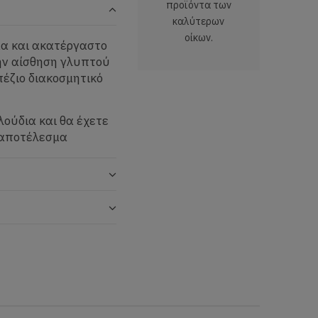
προϊόντα των
καλύτερων
οίκων.
μα και ακατέργαστο
την αίσθηση γλυπτού
πέζιο διακοσμητικό
ούδια και θα έχετε
ό αποτέλεσμα