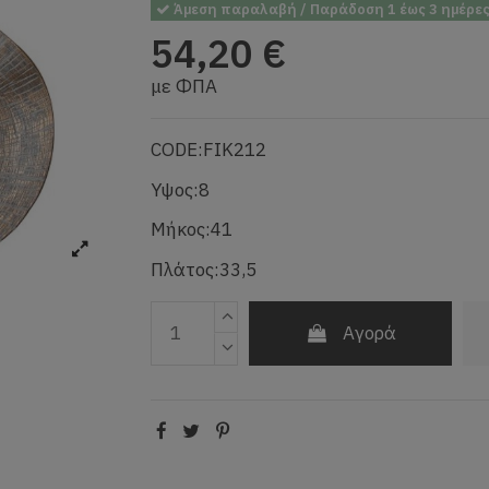
Άμεση παραλαβή / Παράδοση 1 έως 3 ημέρε
54,20 €
με ΦΠΑ
CODE:FIK212
Υψος:8
Μήκος:41
Πλάτος:33,5
Αγορά