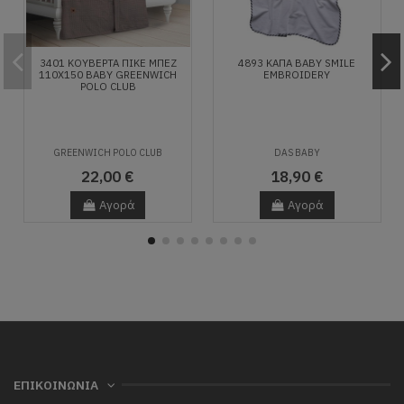
3401 ΚΟΥΒΕΡΤΑ ΠΙΚΕ ΜΠΕΖ
4893 ΚΑΠΑ BABY SMILE
110X150 ΒΑΒΥ GREENWICH
EMBROIDERY
POLO CLUB
GREENWICH POLO CLUB
DAS BABY
22,00 €
18,90 €
Αγορά
Αγορά
ΕΠΙΚΟΙΝΩΝΙΑ