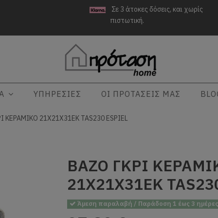
Σε 3 άτοκες δόσεις, και χωρίς
πιστωτική.
ΤΑ
ΥΠΗΡΕΣΙΕΣ
ΟΙ ΠΡΟΤΑΣΕΙΣ ΜΑΣ
BLO
Ι ΚΕΡΑΜΙΚΟ 21Χ21Χ31ΕΚ TAS230 ESPIEL
ΒΑΖΟ ΓΚΡΙ ΚΕΡΑΜΙ
21Χ21Χ31ΕΚ TAS23
Άμεση παραλαβή / Παράδοση 1 έως 3 ημέρε