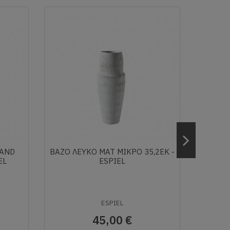
TAND
ΒΑΖΟ ΛΕΥΚΟ ΜΑΤ ΜΙΚΡΟ 35,2ΕΚ -
BAZO 
EL
ESPIEL
15Χ15
ESPIEL
45,00 €