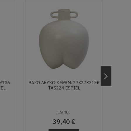
P136
ΒΑΖΟ ΛΕΥΚΟ ΚΕΡΑΜ. 27Χ27Χ31ΕΚ
Β
IEL
TAS224 ESPIEL
13,2Χ1
ESPIEL
39,40 €