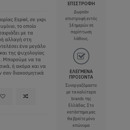
ΕΠΙΣΤΡΟΦΗ
Δωρεάν
επιστροφή εντός
ρίας Espiel, σε γκρι
14 ημερών σε
μίνιο, το οποίο
περίπτωση
ταιριάξει με τα
λάθους.
κρή αλλαγή στη
οτελέσει ένα μεγάλο
και της ψυχολογίας
η. Μπορούμε να τα
ικά, ή ακόμα και να
ΕΛΕΓΜΕΝΑ
ν σαν διακοσμητικά
ΠΡΟΙΟΝΤΑ
Συνεργαζόμαστε
με τα καλύτερα
brands της
Ελλάδας. Στο
κατάστημα μας
θα βρείτε μόνο
επώνυμα