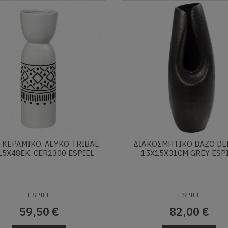
 ΚΕΡΑΜΙΚO. ΛΕΥΚΟ TRIBAL
ΔΙΑΚΟΣΜΗΤΙΚΌ ΒΆΖΟ DE
15Χ48ΕΚ. CER2300 ESPIEL
15X15X31CM GREY ESP
ESPIEL
ESPIEL
59,50 €
82,00 €