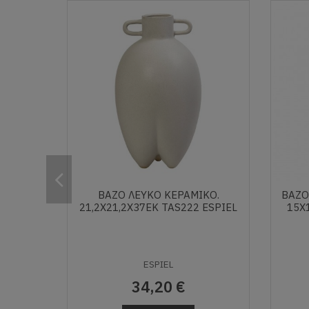
ΒΑΖΟ ΛΕΥΚΟ ΚΕΡΑΜΙΚΟ.
BAZO
21,2Χ21,2Χ37ΕΚ TAS222 ESPIEL
15Χ
ESPIEL
34,20 €