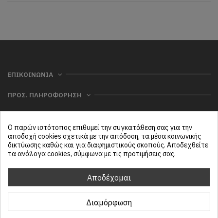
ΕΠΙΚΟΙΝΩΝΙΑ
ΠΡΟΣ. ΠΛΗΡΟΦΟΡΗΣΗ
ΧΡΗΣΙΜΑ
Ο παρών ιστότοπος επιθυμεί την συγκατάθεση σας για την
ΜΕΝΟΥ
αποδοχή cookies σχετικά με την απόδοση, τα μέσα κοινωνικής
δικτύωσης καθώς και για διαφημιστικούς σκοπούς. Αποδεχθείτε
τα ανάλογα cookies, σύμφωνα με τις προτιμήσεις σας.
Follow us
Αποδέχομαι
Διαμόρφωση
ProtasiHome© 2025
| All rights reserved