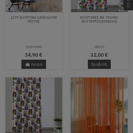
2179 ΚΟΥΡΤΙΝΑ 140Χ260 ΜΕ
ΚΟΥΡΤΙΝΕΣ ΜΕ ΤΡΟΥΚΣ
ΤΡΟΥΚΣ
BUTTERFLY(150X260)
DAS HOME
VBROS
34,90 €
32,00 €
Αγορά
Προβολή